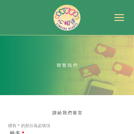
跳
至
主
要
內
容
聯 繫 我 們
請 給 我 們 留 言
標有 * 的部分為必填項
姓名
*