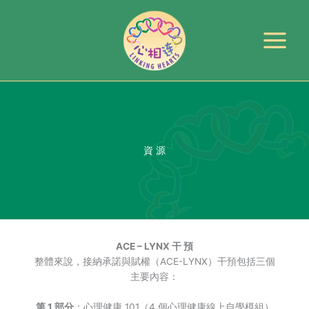
跳
至
主
要
內
容
資 源
ACE – LYNX 干 預
整體來說，接納承諾與賦權（ACE-LYNX）干預包括三個
主要內容：
第 1 部分
：心理健康 101（4 個心理健康線上自學模組）