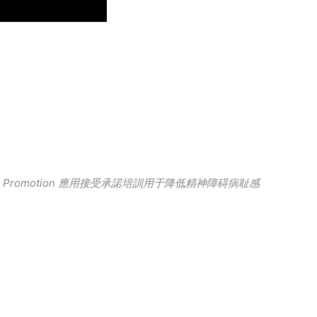
Mental Health Promotion 應用接受承諾培訓用于降低精神障碍病耻感